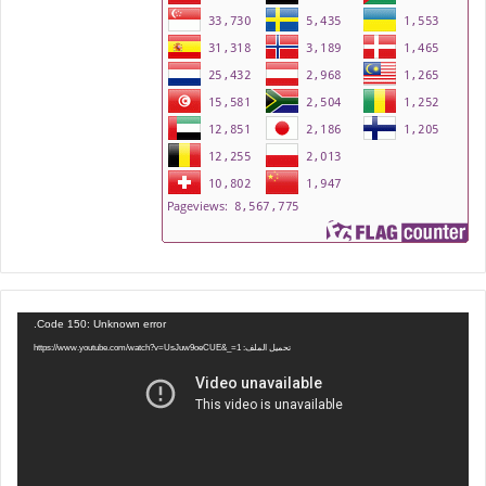
مشغل
Code 150: Unknown error.
الفيديو
تحميل الملف: https://www.youtube.com/watch?v=UsJuw9oeCUE&_=1