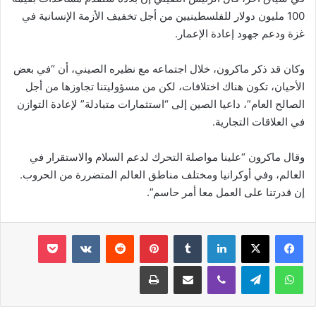
100 مليون دولار للفلسطينيين من أجل تخفيف الأزمة الإنسانية في
غزة ودعم جهود إعادة الإعمار.
وكان قد ذكر ماكرون، خلال اجتماعه مع نظيره الصيني، أن “في بعض
الأحيان، تكون هناك اختلافات، لكن من مسؤوليتنا تجاوزها من أجل
الصالح العام”، داعيا الصين إلى “استثمارات متبادلة” لإعادة التوازن
في ​العلاقات التجارية​.
وقال ماكرون “علينا مواصلة التحرك لدعم السلام والاستقرار في
العالم، وفي أوكرانيا ومختلف مناطق العالم المتضررة من الحروب.
إن قدرتنا على العمل معا أمر حاسم”.
لينكدإن
‏Tumblr
بينتيريست
‏Reddit
‏VKontakte
‫Pocket
واتساب
تيلقرام
ڤايبر
مشاركة عبر البريد
طباعة