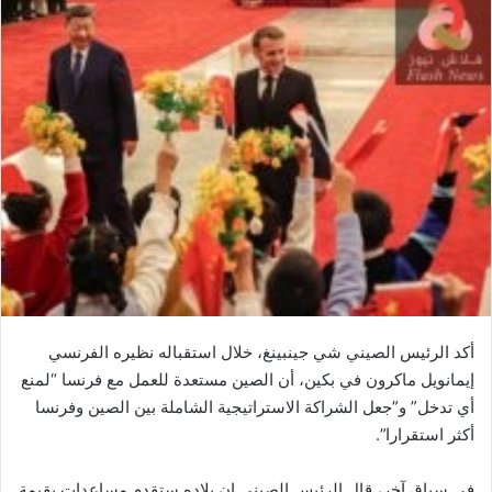
أكد الرئيس الصيني ​شي جينبينغ​، خلال استقباله نظيره الفرنسي ​
إيمانويل ماكرون​ في ​بكين​، أن الصين مستعدة للعمل مع فرنسا “لمنع
أي تدخل” و”جعل الشراكة الاستراتيجية الشاملة بين الصين وفرنسا
أكثر استقرارا”.
في سياق آخر، قال الرئيس الصيني إن بلاده ستقدم مساعدات بقيمة