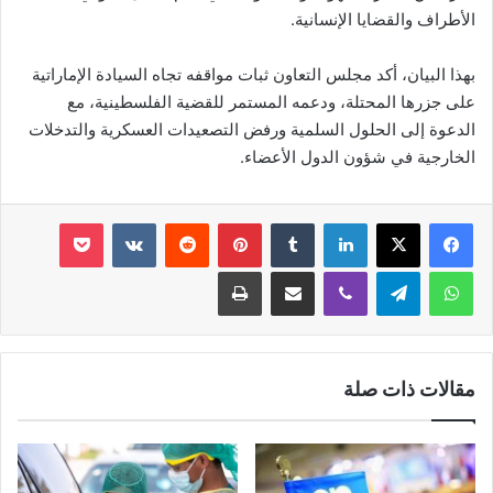
الأطراف والقضايا الإنسانية.
بهذا البيان، أكد مجلس التعاون ثبات مواقفه تجاه السيادة الإماراتية
على جزرها المحتلة، ودعمه المستمر للقضية الفلسطينية، مع
الدعوة إلى الحلول السلمية ورفض التصعيدات العسكرية والتدخلات
الخارجية في شؤون الدول الأعضاء.
لينكدإن
‏Tumblr
بينتيريست
‏Reddit
‏VKontakte
‫Pocket
واتساب
تيلقرام
ڤايبر
مشاركة عبر البريد
طباعة
مقالات ذات صلة