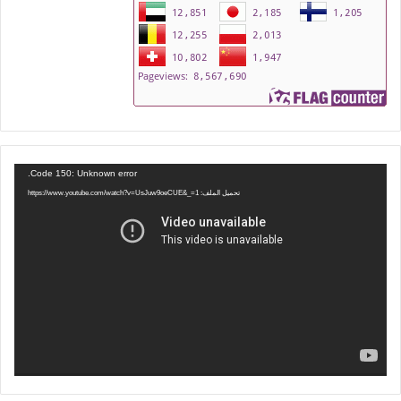
مشغل
Code 150: Unknown error.
الفيديو
تحميل الملف: https://www.youtube.com/watch?v=UsJuw9oeCUE&_=1