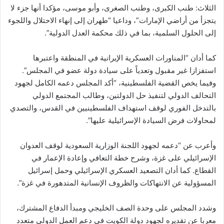
الثلاث: طنب الكبرى، وطنب الصغرى، وأبو موسى، مؤكدا أنها جزء لا
يتجزأ من أراضي الإمارات”، وداعيا “طهران إلى إنهاء الاحتلال واللجوء
إلى الحلول السلمية، بما في ذلك محكمة العدل الدولية”.
كما أدان “المناورات العسكرية الإيرانية في المنطقة واعتبرها
استفزازا غير مقبول وتعدياً على سيادة دولة عضو في المجلس”.
وفيما يخص القضية الفلسطينية، “أكد المجلس دعمه الكامل لجهود
التحالف الدولي لتنفيذ حل الدولتين، وطالب المجتمع الدولي
بالتدخل الفوري لوقف استهداف الفلسطينيين في القدس، والتصدي
لمحاولات فرض السيادة الإسرائيلية عليها”.
وأعرب عن “دعمه لجهود اللجنة الوزارية السعودية لوقف العدوان
الإسرائيلي على غزة، وشرح خطة التعافي وإعادة الإعمار في
القطاع. كما أدان التصعيد العسكري الإسرائيلي وحمل إسرائيل
المسؤولية عن الانتهاكات والظروف الإنسانية المتدهورة في غزة”.
وشدد المجلس على وحدة الصف الخليجي ومبدأ الدفاع المشترك،
معربا عن تقديره لجهود دولة الكويت في دعم العمل الدولي متعدد