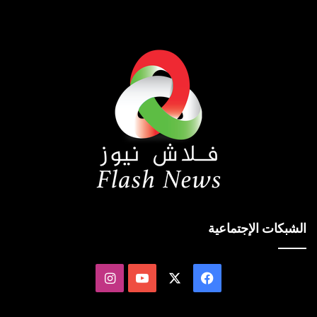
الشبكات الإجتماعية
‫X
فيسبوك
‫YouTube
انستقرام