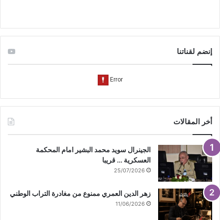
و
T
ق
ك
u
ر
إنضم لقناتنا
b
ا
e
م
أخر المقالات
الجينرال سويد محمد البشير امام المحكمة
العسكرية … قريبا
25/07/2026
زهر الدين العمري ممنوع من مغادرة التراب الوطني
11/06/2026