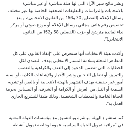
ونشر نتائج سبر الآراء التي لها صلة مباشرة أو غير مباشرة
بالانتخابات والدراسات والتعليقات الصحفية الخاصة بها عبر مختلف
وسائل الإعلام (الفصلين 70 و156 من القانون الانتخابي)، ومنع
تخصيص رقم هاتف مجاني بوسائل الإعلام أو موزع صوتي أو مركز
نداء لفائدة مترشح أو حزب (الفصلين 58 و152 من القانون
الانتخابي)”.
وأكدت هيئة الانتخابات أنها ستحرص على “إنفاذ القانون على كل
المظاهر المخلة بسلامة المسار الانتخابي بهدف التصدي لكل
الخطابات التي تتضمن الدعوة إلى العنف والكراهية والتعصب
والتمييز، أو تضليل الناخبين ونشر الأخبار والإشاعات الكاذبة، أو نسبة
أمور غير حقيقية بهدف التشهير بالهيئة الانتخابية أو بالغير، أو تشويه
السمعة أو النيل من العرض أو الكرامة أو الشرف، أو المساس بحرمة
الحياة الخاصة والمعطيات الشخصية، وذلك طبقا للتشريع الجاري
العمل به”.
كما ستشرع الهيئة مباشرة وبالتنسيق مع مؤسسات الدولة المعنية
في “مراقبة تمويل الحياة السياسية عموما وخاصة تمويل أنشطة