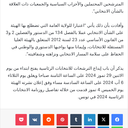
المترشحين المحتملين والأحزاب السياسية والجمعيات ذات العلاقة
بالشأن الانتخابي”.
وأفادت بأن ذلك يأتي “اعتبارا للولاية العامة التي تضطلع بها الهيئة
على الشأن الانتخابي عملا بالفصل 134 من الدستور والفصلين 2 و3
من القانون الأساسي عدد 23 لسنة 2012 المتعلق بالهيئة العليا
المستقلة للانتخابات، وإيمانا منها بواجبها الدستوري والوطني في
الحفاظ على سلامة المسار الانتخابي ونزاهته وشفافيته”.
يذكر أن باب إيداع الترشحات للانتخابات الرئاسية يفتح ابتداء من يوم
الاثنين 29 تموز 2024 على الساعة الثامنة صباحا ويغلق يوم الثلاثاء
6 أب 2024 على الساعة السادسة مساء وفق إعلان نشرته الهيئة
يوم الخميس 4 تموز قدمت من خلاله تفاصيل روزنامة الانتخابات
الرئاسية 2024 في تونس.
لينكدإن
‏Tumblr
بينتيريست
‏Reddit
‏VKontakte
‫Pocket
واتساب
تيلقرام
ڤايبر
مشاركة عبر البريد
طباعة