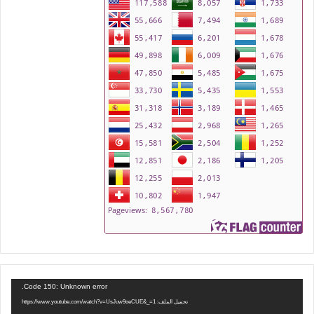
مشغل
Code 150: Unknown error.
الفيديو
تحميل الملف: https://www.youtube.com/watch?v=UsJuw9oeCUE&_=1