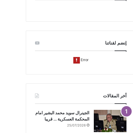
و
T
ق
ك
u
ر
b
ا
e
م
إنضم لقناتنا
أخر المقالات
الجينرال سويد محمد البشير امام
المحكمة العسكرية … قريبا
25/07/2026