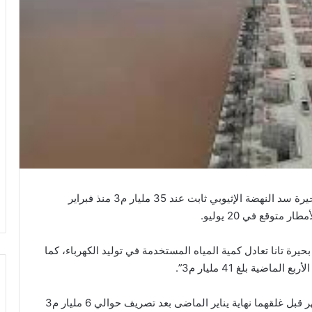
قال خبير المياه المصري ،عباس شراقي، إن مخزون بحيرة سد النهضة الإثيوبي ثابت عند 35 مليار م3 منذ فبراير
توقع في 20 يوليو.
حيرة تانا تعادل كمية المياه المستخدمة في توليد الكهرباء، كما
ية بلغ 41 مليار م3”.
وأوضح أن إثيوبيا فتحت بوابتي التصريف لمدة ثلاثة أشهر قبل غلقهما نهاية يناير الماضى بعد تصريف حوالي 6 مليار م3