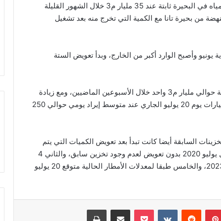
وانخفاض منسوب البحيرة حوالي 10 م، وظلت كمية المياه في البحيرة ثابتة عند 35 مليار م3 خلال الشهور القليلة
هضة من بحيرة تانا مع الكمية التي تخرج منه بعد تشغيل
 يونيو وأصبح الوارد أكبر من الخارج، وبدأ تعويض الستة
وأشار إلى أن “منسوب البحيرة ارتفع حوالي 2 م بإضافة حوالي مليار م3 واحد خلال الأسبوعين الماضيين، ومع زيادة
الأمطار التدريجي سوف تستعيد البحيرة باقي الستة مليارات يوم 20 يوليو الجاري عند متوسط إيراد يومي حوالي 250
تخزينات السابقة أيضا كانت تبدأ بعد تعويض الكميات التي يتم
صرفها من خلال بوابتي التصريف، التخزين الأول بدأ أول يوليو 2020 بدون تعويض لعدم وجود تخزين سابق، والثاني 4
يوليو 2021، والثالث 11 يوليو 2022، والرابع 14 يوليو 2023، والخامس طبقا لمعدلات الأمطار الحالية متوقع 20 يوليو
بينتيريست
‏Reddit
‏VKontakte
‫Pocket
مشاركة عبر البريد
طباعة