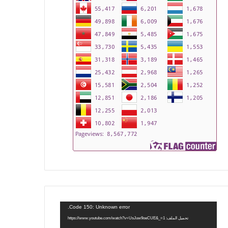
مشغل
Code 150: Unknown error.
الفيديو
تحميل الملف: https://www.youtube.com/watch?v=UsJuw9oeCUE&_=1