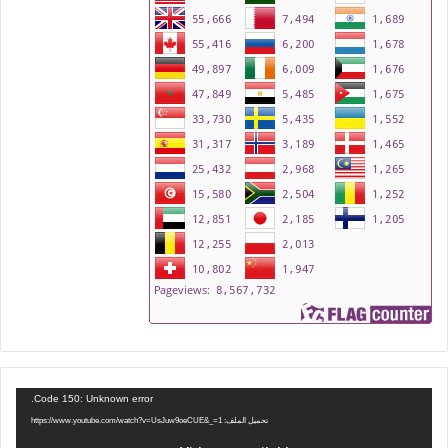
مشغل
Code 150: Unknown error.
الفيديو
تحميل الملف: https://www.youtube.com/watch?v=UsJuw9oeCUE&_=1