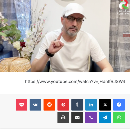
https://www.youtube.com/watch?v=jHdnlfRJSW4
لينكدإن
‏Tumblr
بينتيريست
‏Reddit
‏VKontakte
‫Pocket
واتساب
تيلقرام
ڤايبر
مشاركة عبر البريد
طباعة