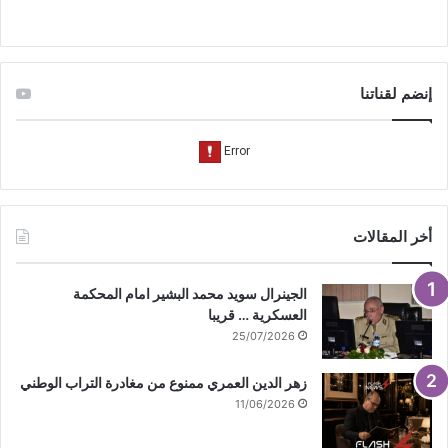
و
T
ق
ك
u
ر
إنضم لقناتنا
b
ا
e
م
أخر المقالات
الجينرال سويد محمد البشير امام المحكمة
العسكرية … قريبا
25/07/2026
زهر الدين العمري ممنوع من مغادرة التراب الوطني
11/06/2026