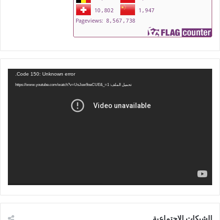
مشغل
Code 150: Unknown error.
الفيديو
تحميل الملف: https://www.youtube.com/watch?v=UsJuw9oeCUE&_=1
الشبكات الإجتماعية