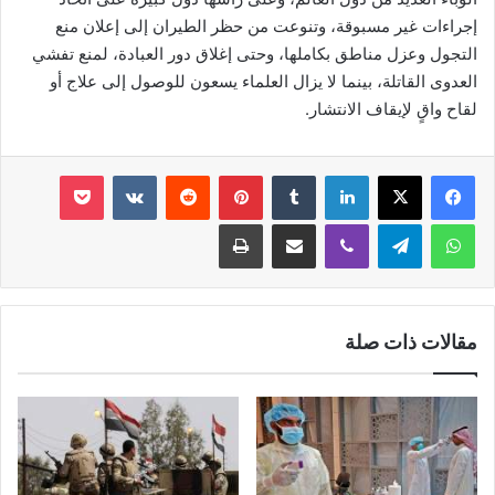
إجراءات غير مسبوقة، و‏تنوعت ‏من حظر الطيران إلى إعلان منع
التجول وعزل مناطق ‏بكاملها، ‏وحتى إغلاق دور العبادة، لمنع تفشي
العدوى القاتلة، بينما لا يزال العلماء يسعون للوصول إلى علاج أو
لقاح واقٍ لإيقاف الانتشار.
لينكدإن
‏Tumblr
بينتيريست
‏Reddit
‏VKontakte
‫Pocket
واتساب
تيلقرام
ڤايبر
مشاركة عبر البريد
طباعة
مقالات ذات صلة