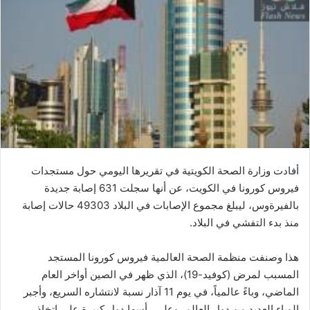
أفادت وزارة الصحة ​الكويت​ية في تقريرها اليومي حول مستجدات ​
فيروس كورونا​ في الكويت، عن أنها سجلت 631 إصابة جديدة
بالفيرةوس، ليبلغ مجموع الإصابات في البلاد 49303 ​حالات​ إصابة
منذ بدء التفشي في البلاد.
هذا وصنفت ​منظمة الصحة العالمية​ فيروس كورونا المستجد
‏المسبب ‏لمرض (كوفيد-19)، الذي ظهر في ​الصين​ أواخر العام
‏الماضي، وباءً عالمياً، في يوم ‏‏11 آذار نسبة لانتشاره السريع، وأجبر
الوباء العديد من دول العالم، وعلى رأسها دول ‏كبيرة ‏على اتخاذ