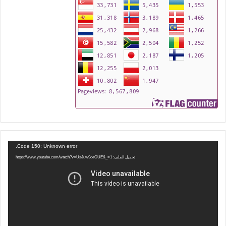
مشغل
Code 150: Unknown error.
الفيديو
تحميل الملف: https://www.youtube.com/watch?v=UsJuw9oeCUE&_=1