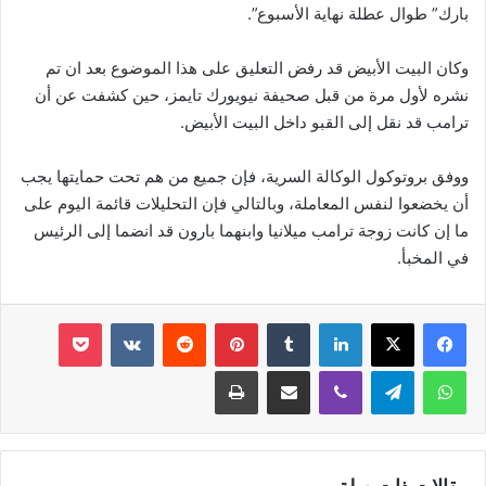
بارك” طوال عطلة نهاية الأسبوع”.
وكان البيت الأبيض قد رفض التعليق على هذا الموضوع بعد ان تم
نشره لأول مرة من قبل صحيفة ​نيويورك تايمز​، حين كشفت عن أن
ترامب قد نقل إلى القبو داخل البيت الأبيض.
ووفق بروتوكول الوكالة السرية، فإن جميع من هم تحت حمايتها يجب
أن يخضعوا لنفس المعاملة، وبالتالي فإن التحليلات قائمة اليوم على
ما إن كانت زوجة ترامب ميلانيا وابنهما بارون قد انضما إلى الرئيس
في المخبأ.
لينكدإن
‏Tumblr
بينتيريست
‏Reddit
‏VKontakte
‫Pocket
واتساب
تيلقرام
ڤايبر
مشاركة عبر البريد
طباعة