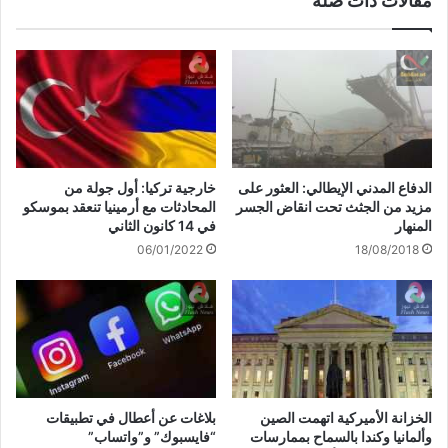
مقالات ذات صلة
خارجية تركيا: أول جولة من
الدفاع المدني الإيطالي: العثور على
المحادثات مع أرمينيا تنعقد بموسكو
مزيد من الجثث تحت انقاض الجسر
في 14 كانون الثاني
المنهار
06/01/2022
18/08/2018
الخزانة الأميركية اتهمت الصين
بلاغات عن أعطال في تطبيقات
وألمانيا وكندا بالسماح بممارسات
“فايسبوك” و”واتساب”